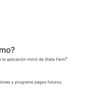
amo?
®
n la aplicación móvil de State Farm
.
aciones y programe pagos futuros.