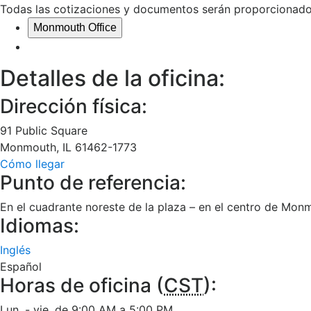
Todas las cotizaciones y documentos serán proporcionados
Monmouth Office
Detalles de la oficina:
Dirección física:
91 Public Square
Monmouth
,
IL
61462-1773
Cómo llegar
Punto de referencia:
En el cuadrante noreste de la plaza – en el centro de Mon
Idiomas:
Inglés
Español
Horas de oficina (
CST
):
Lun. - vie. de 9:00 AM a 5:00 PM